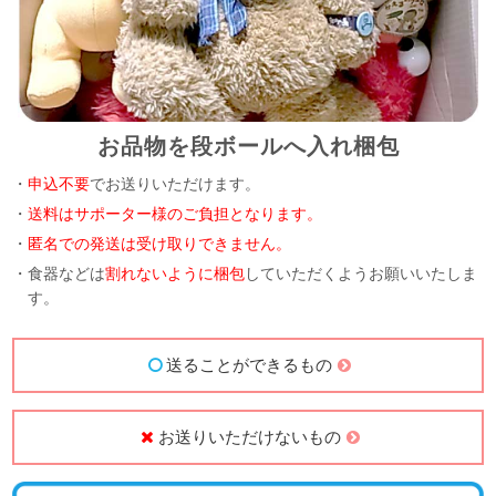
お品物を段ボールへ入れ梱包
・
申込不要
でお送りいただけます。
・
送料はサポーター様のご負担となります。
・
匿名での発送は受け取りできません。
・食器などは
割れないように梱包
していただくようお願いいたしま
す。
送ることができるもの
お送りいただけないもの