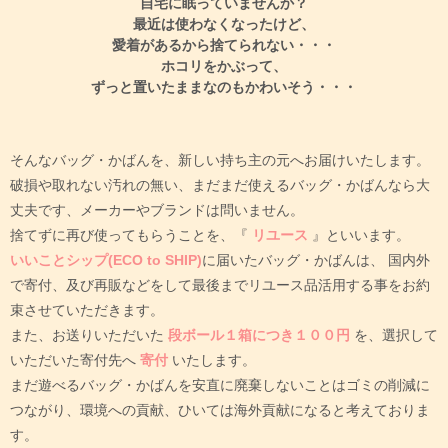
自宅に眠っていませんか？
最近は使わなくなったけど、
愛着があるから捨てられない・・・
ホコリをかぶって、
ずっと置いたままなのもかわいそう・・・
そんなバッグ・かばんを、新しい持ち主の元へお届けいたします。
破損や取れない汚れの無い、まだまだ使えるバッグ・かばんなら大
丈夫です、メーカーやブランドは問いません。
捨てずに再び使ってもらうことを、『
リユース
』といいます。
いいことシップ(ECO to SHIP)
に届いたバッグ・かばんは、
国内外
で寄付、及び再販などをして最後までリユース品活用する事をお約
束させていただきます。
また、お送りいただいた
段ボール１箱につき１００円
を、選択して
いただいた寄付先へ
寄付
いたします。
まだ遊べるバッグ・かばんを安直に廃棄しないことはゴミの削減に
つながり、環境への貢献、ひいては海外貢献になると考えておりま
す。