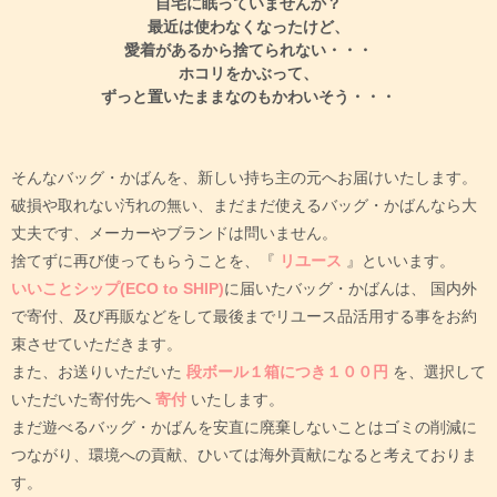
自宅に眠っていませんか？
最近は使わなくなったけど、
愛着があるから捨てられない・・・
ホコリをかぶって、
ずっと置いたままなのもかわいそう・・・
そんなバッグ・かばんを、新しい持ち主の元へお届けいたします。
破損や取れない汚れの無い、まだまだ使えるバッグ・かばんなら大
丈夫です、メーカーやブランドは問いません。
捨てずに再び使ってもらうことを、『
リユース
』といいます。
いいことシップ(ECO to SHIP)
に届いたバッグ・かばんは、
国内外
で寄付、及び再販などをして最後までリユース品活用する事をお約
束させていただきます。
また、お送りいただいた
段ボール１箱につき１００円
を、選択して
いただいた寄付先へ
寄付
いたします。
まだ遊べるバッグ・かばんを安直に廃棄しないことはゴミの削減に
つながり、環境への貢献、ひいては海外貢献になると考えておりま
す。