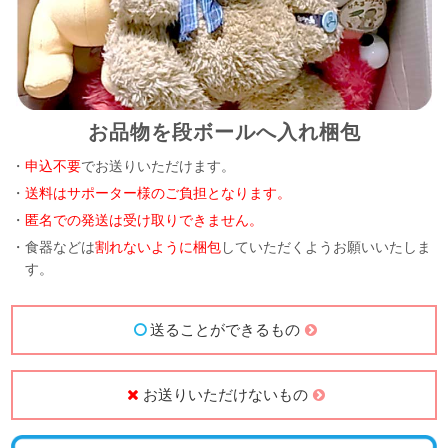
お品物を段ボールへ入れ梱包
・
申込不要
でお送りいただけます。
・
送料はサポーター様のご負担となります。
・
匿名での発送は受け取りできません。
・食器などは
割れないように梱包
していただくようお願いいたしま
す。
送ることができるもの
お送りいただけないもの