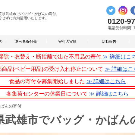
賀県武雄市でバッグ・かばんの寄付。
分せずに有効活用いたします。
0120-97
電話受付時間
の
選べる寄付先
寄付の実績
活動報告
掃除・衣替え・断捨離で出た不用品の寄付
≫ 詳細はこ
部商品(ベビー用品)の受け入れ停止について
≫ 詳細はこ
食品の寄付を募集開始しました
≫ 詳細はこちら
各集荷センターの休業日について
≫ 詳細はこちら
かばんの寄付
県武雄市でバッグ・かばん