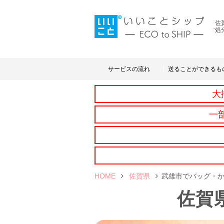
佐
処
サービスの流れ
送ることができるも
大
一
HOME
佐賀県
武雄市でバッグ・
佐賀