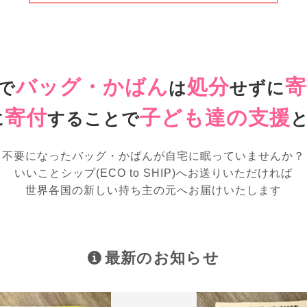
バッグ・かばん
処分
寄
で
は
せずに
寄付
子ども達の支援
に
することで
不要になったバッグ・かばんが
自宅に眠っていませんか？
いいことシップ(ECO to SHIP)へお送りいただければ
世界各国の新しい持ち主の元へお届けいたします
最新のお知らせ