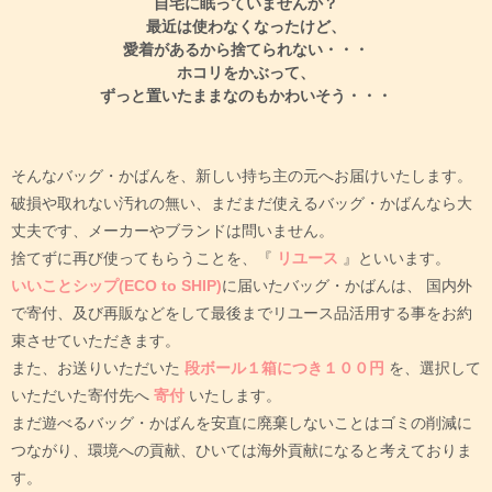
自宅に眠っていませんか？
最近は使わなくなったけど、
愛着があるから捨てられない・・・
ホコリをかぶって、
ずっと置いたままなのもかわいそう・・・
そんなバッグ・かばんを、新しい持ち主の元へお届けいたします。
破損や取れない汚れの無い、まだまだ使えるバッグ・かばんなら大
丈夫です、メーカーやブランドは問いません。
捨てずに再び使ってもらうことを、『
リユース
』といいます。
いいことシップ(ECO to SHIP)
に届いたバッグ・かばんは、
国内外
で寄付、及び再販などをして最後までリユース品活用する事をお約
束させていただきます。
また、お送りいただいた
段ボール１箱につき１００円
を、選択して
いただいた寄付先へ
寄付
いたします。
まだ遊べるバッグ・かばんを安直に廃棄しないことはゴミの削減に
つながり、環境への貢献、ひいては海外貢献になると考えておりま
す。