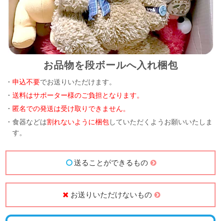
お品物を段ボールへ入れ梱包
・
申込不要
でお送りいただけます。
・
送料はサポーター様のご負担となります。
・
匿名での発送は受け取りできません。
・食器などは
割れないように梱包
していただくようお願いいたしま
す。
送ることができるもの
お送りいただけないもの