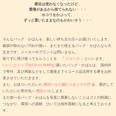
自宅に眠っていませんか？
最近は使わなくなったけど、
愛着があるから捨てられない・・・
ホコリをかぶって、
ずっと置いたままなのもかわいそう・・・
そんなバッグ・かばんを、新しい持ち主の元へお届けいたします。
破損や取れない汚れの無い、まだまだ使えるバッグ・かばんなら大
丈夫です、メーカーやブランドは問いません。
捨てずに再び使ってもらうことを、『
リユース
』といいます。
いいことシップ(ECO to SHIP)
に届いたバッグ・かばんは、
国内外
で寄付、及び再販などをして最後までリユース品活用する事をお約
束させていただきます。
また、お送りいただいた
段ボール１箱につき１００円
を、選択して
いただいた寄付先へ
寄付
いたします。
まだ遊べるバッグ・かばんを安直に廃棄しないことはゴミの削減に
つながり、環境への貢献、ひいては海外貢献になると考えておりま
す。