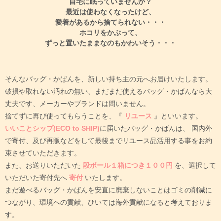
自宅に眠っていませんか？
最近は使わなくなったけど、
愛着があるから捨てられない・・・
ホコリをかぶって、
ずっと置いたままなのもかわいそう・・・
そんなバッグ・かばんを、新しい持ち主の元へお届けいたします。
破損や取れない汚れの無い、まだまだ使えるバッグ・かばんなら大
丈夫です、メーカーやブランドは問いません。
捨てずに再び使ってもらうことを、『
リユース
』といいます。
いいことシップ(ECO to SHIP)
に届いたバッグ・かばんは、
国内外
で寄付、及び再販などをして最後までリユース品活用する事をお約
束させていただきます。
また、お送りいただいた
段ボール１箱につき１００円
を、選択して
いただいた寄付先へ
寄付
いたします。
まだ遊べるバッグ・かばんを安直に廃棄しないことはゴミの削減に
つながり、環境への貢献、ひいては海外貢献になると考えておりま
す。