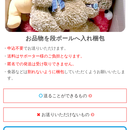
お品物を段ボールへ入れ梱包
・
申込不要
でお送りいただけます。
・
送料はサポーター様のご負担となります。
・
匿名での発送は受け取りできません。
・食器などは
割れないように梱包
していただくようお願いいたしま
す。
送ることができるもの
お送りいただけないもの