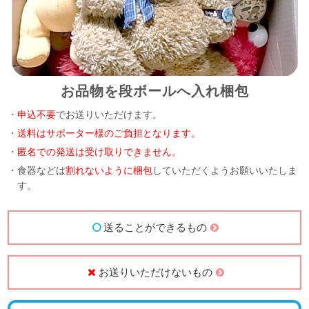
お品物を段ボールへ入れ梱包
・
申込不要
でお送りいただけます。
・
送料はサポーター様のご負担となります。
・
匿名での発送は受け取りできません。
・食器などは
割れないように梱包
していただくようお願いいたしま
す。
送ることができるもの
お送りいただけないもの