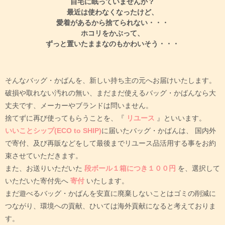
自宅に眠っていませんか？
最近は使わなくなったけど、
愛着があるから捨てられない・・・
ホコリをかぶって、
ずっと置いたままなのもかわいそう・・・
そんなバッグ・かばんを、新しい持ち主の元へお届けいたします。
破損や取れない汚れの無い、まだまだ使えるバッグ・かばんなら大
丈夫です、メーカーやブランドは問いません。
捨てずに再び使ってもらうことを、『
リユース
』といいます。
いいことシップ(ECO to SHIP)
に届いたバッグ・かばんは、
国内外
で寄付、及び再販などをして最後までリユース品活用する事をお約
束させていただきます。
また、お送りいただいた
段ボール１箱につき１００円
を、選択して
いただいた寄付先へ
寄付
いたします。
まだ遊べるバッグ・かばんを安直に廃棄しないことはゴミの削減に
つながり、環境への貢献、ひいては海外貢献になると考えておりま
す。