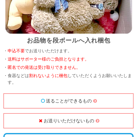
お品物を段ボールへ入れ梱包
・
申込不要
でお送りいただけます。
・
送料はサポーター様のご負担となります。
・
匿名での発送は受け取りできません。
・食器などは
割れないように梱包
していただくようお願いいたしま
す。
送ることができるもの
お送りいただけないもの