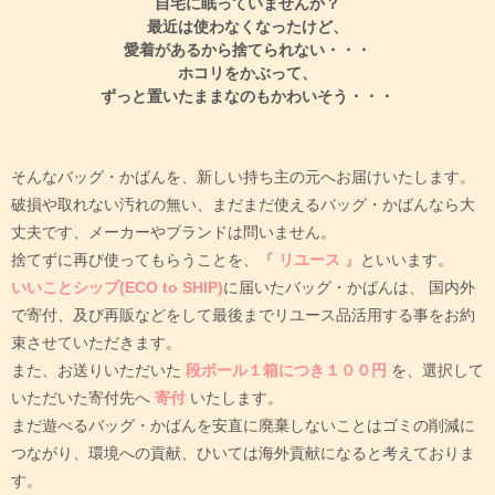
自宅に眠っていませんか？
最近は使わなくなったけど、
愛着があるから捨てられない・・・
ホコリをかぶって、
ずっと置いたままなのもかわいそう・・・
そんなバッグ・かばんを、新しい持ち主の元へお届けいたします。
破損や取れない汚れの無い、まだまだ使えるバッグ・かばんなら大
丈夫です、メーカーやブランドは問いません。
捨てずに再び使ってもらうことを、『
リユース
』といいます。
いいことシップ(ECO to SHIP)
に届いたバッグ・かばんは、
国内外
で寄付、及び再販などをして最後までリユース品活用する事をお約
束させていただきます。
また、お送りいただいた
段ボール１箱につき１００円
を、選択して
いただいた寄付先へ
寄付
いたします。
まだ遊べるバッグ・かばんを安直に廃棄しないことはゴミの削減に
つながり、環境への貢献、ひいては海外貢献になると考えておりま
す。