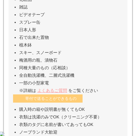
雑誌
ビデオテープ
スプレー缶
日本人形
石で出来た置物
植木鉢
スキー、スノーボード
梅酒用の瓶、漬物石
同種大量のもの（応相談）
全自動洗濯機、二層式洗濯機
一部の小型家電
※詳細は
よくあるご質問
をご覧ください
寄付で送ることができるもの
購入時の箱や説明書が無くてもOK
衣類は洗濯のみでOK（クリーニング不要）
衣類のタグに名前が書いてあってもOK
ノーブランド大歓迎