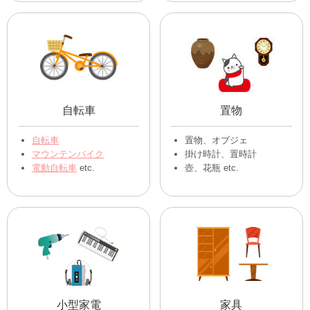
自転車
置物
自転車
置物、オブジェ
マウンテンバイク
掛け時計、置時計
電動自転車
etc.
壺、花瓶 etc.
小型家電
家具