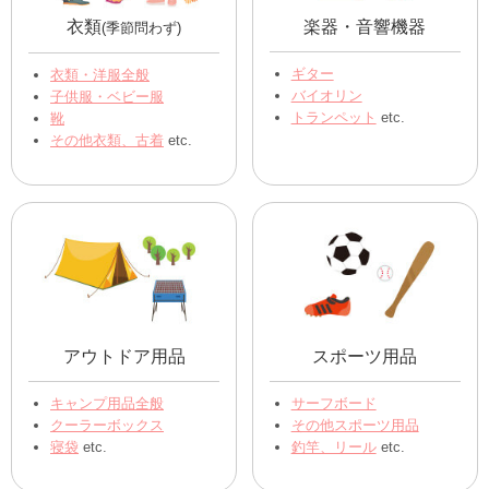
衣類
楽器・音響機器
(季節問わず)
ギター
衣類・洋服全般
バイオリン
子供服・ベビー服
トランペット
etc.
靴
その他衣類、古着
etc.
アウトドア用品
スポーツ用品
キャンプ用品全般
サーフボード
クーラーボックス
その他スポーツ用品
寝袋
etc.
釣竿、リール
etc.