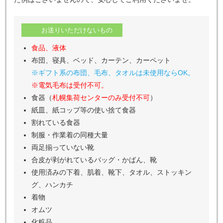
お送りいただけないもの
食品、液体
布団、寝具、ベッド、カーテン、カーペット
※ギフト系の布団、毛布、タオルは未使用ならOK。
※電気毛布は受付不可。
食器（
札幌集荷センターのみ受付不可
）
紙皿、紙コップ等の使い捨て食器
割れている食器
制服・作業着の同種大量
両足揃っていない靴
合皮が剥がれているバッグ・かばん、靴
使用済みの下着、肌着、靴下、タオル、ストッキン
グ、ハンカチ
着物
オムツ
化粧品