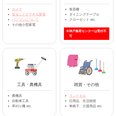
カメラ
食器棚
送ることができる家電
ダイニングテーブル
パソコンについて
クローゼット etc.
その他小型家電
※神戸集荷センターは受付不
可
工具・農機具
雑貨・その他
農機具
ランドセル
自動車工具
日用品、生活雑貨
草刈り機 etc.
車椅子、介護用品 etc.