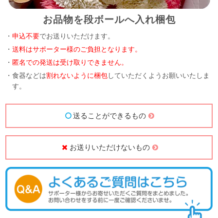
お品物を段ボールへ入れ梱包
・
申込不要
でお送りいただけます。
・
送料はサポーター様のご負担となります。
・
匿名での発送は受け取りできません。
・食器などは
割れないように梱包
していただくようお願いいたしま
す。
送ることができるもの
お送りいただけないもの