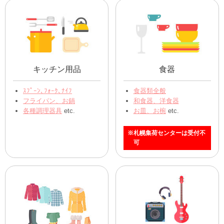
キッチン用品
食器
ｽﾌﾟｰﾝ､ﾌｫｰｸ､ﾅｲﾌ
食器類全般
フライパン、お鍋
和食器、洋食器
各種調理器具
etc.
お皿、お椀
etc.
※札幌集荷センターは受付不
可