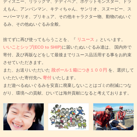
ディズニー、リラックマ、テディベア、ポケットモンスター、ドラ
えもん、アンパンマン、キティちゃん、サンリオ、スヌーピー、ス
ーパーマリオ、プリキュア、その他キャラクター物、動物のぬいぐ
るみ、その他ぬいぐるみ全般。
捨てずに再び使ってもらうことを、『
リユース
』といいます。
いいことシップ(ECO to SHIP)
に届いたぬいぐるみ達は、
国内外で
寄付、及び再販などをして最後までリユース品活用する事をお約束
させていただきます。
また、お送りいただいた
段ボール１箱につき１００円
を、選択して
いただいた寄付先へ
寄付
いたします。
まだ遊べるぬいぐるみを安直に廃棄しないことはゴミの削減につな
がり、環境への貢献、ひいては海外貢献になると考えております。