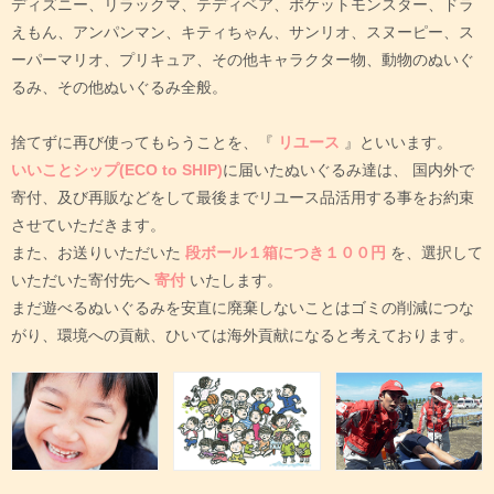
ディズニー、リラックマ、テディベア、ポケットモンスター、ドラ
えもん、アンパンマン、キティちゃん、サンリオ、スヌーピー、ス
ーパーマリオ、プリキュア、その他キャラクター物、動物のぬいぐ
るみ、その他ぬいぐるみ全般。
捨てずに再び使ってもらうことを、『
リユース
』といいます。
いいことシップ(ECO to SHIP)
に届いたぬいぐるみ達は、
国内外で
寄付、及び再販などをして最後までリユース品活用する事をお約束
させていただきます。
また、お送りいただいた
段ボール１箱につき１００円
を、選択して
いただいた寄付先へ
寄付
いたします。
まだ遊べるぬいぐるみを安直に廃棄しないことはゴミの削減につな
がり、環境への貢献、ひいては海外貢献になると考えております。