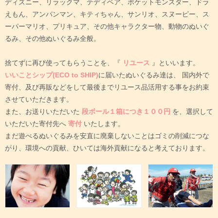
ディズニー、リラックマ、テディベア、ポケットモンスター、ドラ
えもん、アンパンマン、キティちゃん、サンリオ、スヌーピー、ス
ーパーマリオ、プリキュア、その他キャラクター物、動物のぬいぐ
るみ、その他ぬいぐるみ全般。
捨てずに再び使ってもらうことを、『
リユース
』といいます。
いいことシップ(ECO to SHIP)
に届いたぬいぐるみ達は、
国内外で
寄付、及び再販などをして最後までリユース品活用する事をお約束
させていただきます。
また、お送りいただいた
段ボール１箱につき１００円
を、選択して
いただいた寄付先へ
寄付
いたします。
まだ遊べるぬいぐるみを安直に廃棄しないことはゴミの削減につな
がり、環境への貢献、ひいては海外貢献になると考えております。