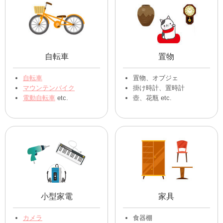
自転車
置物
自転車
置物、オブジェ
マウンテンバイク
掛け時計、置時計
電動自転車
etc.
壺、花瓶 etc.
小型家電
家具
カメラ
食器棚