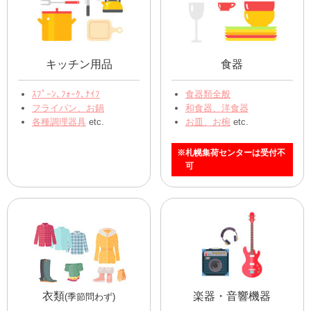
キッチン用品
食器
ｽﾌﾟｰﾝ､ﾌｫｰｸ､ﾅｲﾌ
食器類全般
フライパン、お鍋
和食器、洋食器
各種調理器具
etc.
お皿、お椀
etc.
※札幌集荷センターは受付不
可
衣類
楽器・音響機器
(季節問わず)