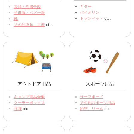
ギター
衣類・洋服全般
バイオリン
子供服・ベビー服
トランペット
etc.
靴
その他衣類、古着
etc.
アウトドア用品
スポーツ用品
キャンプ用品全般
サーフボード
クーラーボックス
その他スポーツ用品
寝袋
etc.
釣竿、リール
etc.