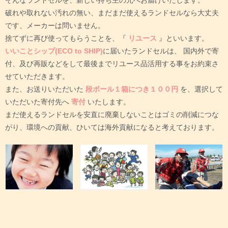
破れや取れない汚れの無い、まだまだ使えるランドセルなら大丈夫
です、メーカーは問いません。
捨てずに再び使ってもらうことを、『
リユース
』といいます。
いいことシップ(ECO to SHIP)
に届いたランドセルは、
国内外で寄
付、及び再販などをして最後までリユース品活用する事をお約束さ
せていただきます。
また、お送りいただいた
段ボール１箱につき１００円
を、選択して
いただいた寄付先へ
寄付
いたします。
まだ使えるランドセルを安直に廃棄しないことはゴミの削減につな
がり、環境への貢献、ひいては海外貢献になると考えております。