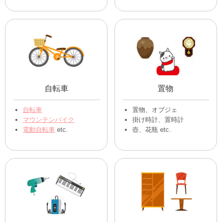
衣類
楽器・音響機器
(季節問わず)
ギター
衣類・洋服全般
バイオリン
子供服・ベビー服
トランペット
etc.
靴
その他衣類、古着
etc.
アウトドア用品
スポーツ用品
キャンプ用品全般
サーフボード
クーラーボックス
その他スポーツ用品
寝袋
etc.
釣竿、リール
etc.