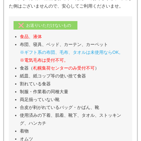
送ることができる物の詳細
寄付でお送りいただけない品物について
基本条件
破損・部品の欠品など、使用が困難なもの、シミ・汚れなど、
洗浄が必要なもの、目立つキズ・シール貼り・カビなど、
リユ
ース（再利用）に適さないものは送ることができません。
※目安として、フリーマーケットやバザーで販売されているよ
うな品物であれば大丈夫でございます。
※回収不可な品物があった場合は、ご相談の上着払いにて返送
させていただく場合がございますのでご了承ください。
※これまで多数の品物をお送りいただいておりますが、返送し
た例はございませんので、安心してご利用くださいませ。