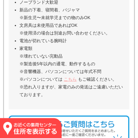
雑誌
ビデオテープ
スプレー缶
日本人形
石で出来た置物
植木鉢
スキー、スノーボード
梅酒用の瓶、漬物石
同種大量のもの（応相談）
全自動洗濯機、二層式洗濯機
一部の小型家電
※詳細は
よくあるご質問
をご覧ください
寄付で送ることができるもの
購入時の箱や説明書が無くてもOK
衣類は洗濯のみでOK（クリーニング不要）
衣類のタグに名前が書いてあってもOK
ノーブランド大歓迎