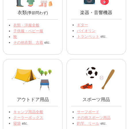
キッチン用品
食器
ｽﾌﾟｰﾝ､ﾌｫｰｸ､ﾅｲﾌ
食器類全般
フライパン、お鍋
和食器、洋食器
各種調理器具
etc.
お皿、お椀
etc.
※札幌集荷センターは受付不
可