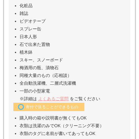
お送りいただけないもの
食品、液体
布団、寝具、ベッド、カーテン、カーペット
※ギフト系の布団、毛布、タオルは未使用ならOK。
※電気毛布は受付不可。
食器（
札幌集荷センターのみ受付不可
）
紙皿、紙コップ等の使い捨て食器
割れている食器
制服・作業着の同種大量
両足揃っていない靴
合皮が剥がれているバッグ・かばん、靴
使用済みの下着、肌着、靴下、タオル、ストッキン
グ、ハンカチ
着物
オムツ
化粧品