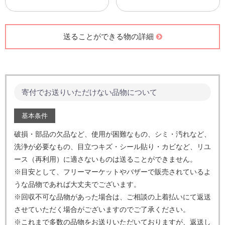
カメラ
食器棚
送ることができる家電
ダイニングテーブル
パソコンについて
クローゼット etc.
その他小型家電
※神戸集荷センターは受付不
可
工具・農機具
雑貨・その他
農機具
ランドセル
自動車工具
日用品、生活雑貨
草刈り機 etc.
車椅子、介護用品 etc.