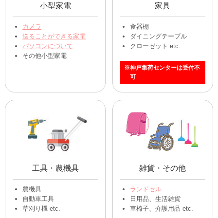
自転車
置物
自転車
置物、オブジェ
マウンテンバイク
掛け時計、置時計
電動自転車
etc.
壺、花瓶 etc.
小型家電
家具