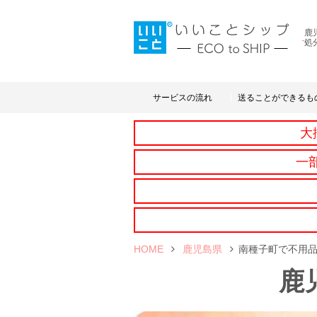
鹿
処
サービスの流れ
送ることができるも
大
一
HOME
鹿児島県
南種子町で不用
鹿