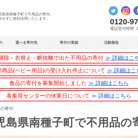
児島県南種子町で不用品の寄付。
分せずに有効活用いたします。
0120-97
電話受付時間
の
選べる寄付先
寄付の実績
活動報告
掃除・衣替え・断捨離で出た不用品の寄付
≫ 詳細はこ
部商品(ベビー用品)の受け入れ停止について
≫ 詳細はこ
食品の寄付を募集開始しました
≫ 詳細はこちら
各集荷センターの休業日について
≫ 詳細はこちら
品の寄付
児島県南種子町で不用品の