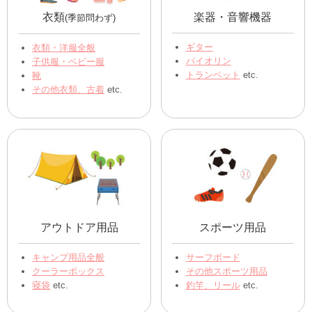
衣類
楽器・音響機器
(季節問わず)
ギター
衣類・洋服全般
バイオリン
子供服・ベビー服
トランペット
etc.
靴
その他衣類、古着
etc.
アウトドア用品
スポーツ用品
キャンプ用品全般
サーフボード
クーラーボックス
その他スポーツ用品
寝袋
etc.
釣竿、リール
etc.