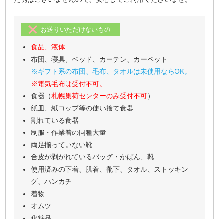
お送りいただけないもの
食品、液体
布団、寝具、ベッド、カーテン、カーペット
※ギフト系の布団、毛布、タオルは未使用ならOK。
※電気毛布は受付不可。
食器（
札幌集荷センターのみ受付不可
）
紙皿、紙コップ等の使い捨て食器
割れている食器
制服・作業着の同種大量
両足揃っていない靴
合皮が剥がれているバッグ・かばん、靴
使用済みの下着、肌着、靴下、タオル、ストッキン
グ、ハンカチ
着物
オムツ
化粧品