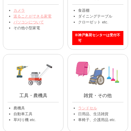
カメラ
食器棚
送ることができる家電
ダイニングテーブル
パソコンについて
クローゼット etc.
その他小型家電
※神戸集荷センターは受付不
可
工具・農機具
雑貨・その他
農機具
ランドセル
自動車工具
日用品、生活雑貨
草刈り機 etc.
車椅子、介護用品 etc.