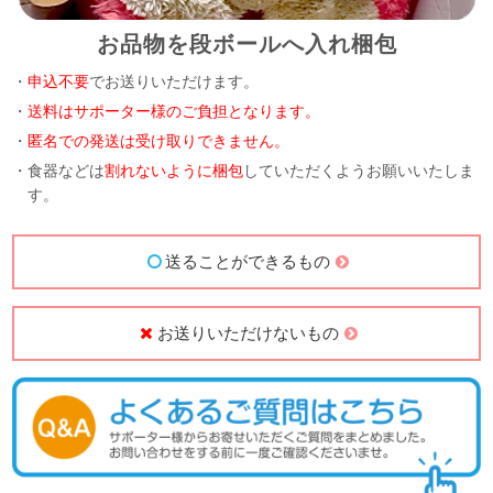
お品物を段ボールへ入れ梱包
・
申込不要
でお送りいただけます。
・
送料はサポーター様のご負担となります。
・
匿名での発送は受け取りできません。
・食器などは
割れないように梱包
していただくようお願いいたしま
す。
送ることができるもの
お送りいただけないもの