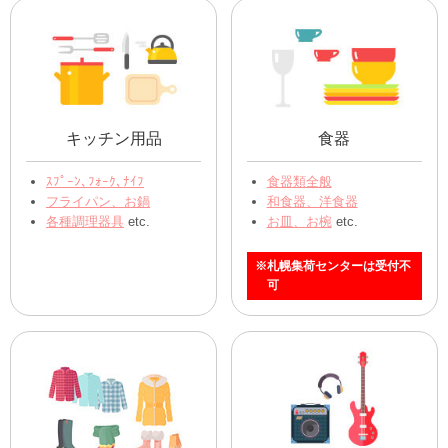
キッチン用品
食器
ｽﾌﾟｰﾝ､ﾌｫｰｸ､ﾅｲﾌ
食器類全般
フライパン、お鍋
和食器、洋食器
各種調理器具
etc.
お皿、お椀
etc.
※札幌集荷センターは受付不
可