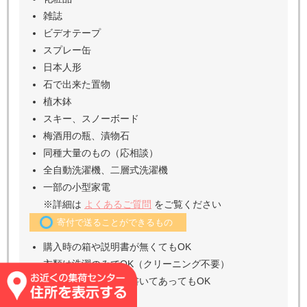
雑誌
ビデオテープ
スプレー缶
日本人形
石で出来た置物
植木鉢
スキー、スノーボード
梅酒用の瓶、漬物石
同種大量のもの（応相談）
全自動洗濯機、二層式洗濯機
一部の小型家電
※詳細は
よくあるご質問
をご覧ください
寄付で送ることができるもの
購入時の箱や説明書が無くてもOK
衣類は洗濯のみでOK（クリーニング不要）
衣類のタグに名前が書いてあってもOK
ノーブランド大歓迎