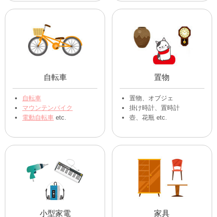
自転車
置物
自転車
置物、オブジェ
マウンテンバイク
掛け時計、置時計
電動自転車
etc.
壺、花瓶 etc.
小型家電
家具