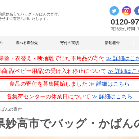
潟県妙高市でバッグ・かばんの寄付。
分せずに有効活用いたします。
0120-97
電話受付時間
の
選べる寄付先
寄付の実績
活動報告
掃除・衣替え・断捨離で出た不用品の寄付
≫ 詳細はこ
部商品(ベビー用品)の受け入れ停止について
≫ 詳細はこ
食品の寄付を募集開始しました
≫ 詳細はこちら
各集荷センターの休業日について
≫ 詳細はこちら
かばんの寄付
県妙高市でバッグ・かばん