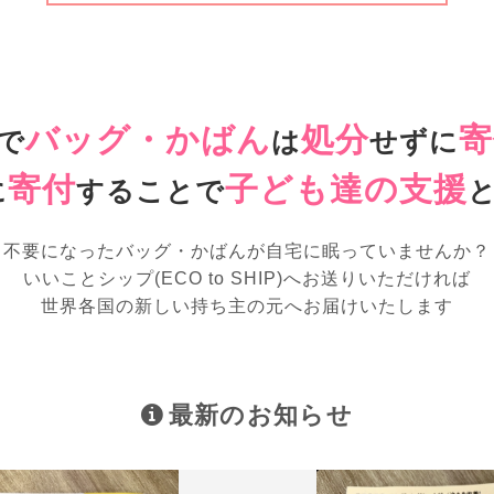
バッグ・かばん
処分
寄
で
は
せずに
寄付
子ども達の支援
に
することで
不要になったバッグ・かばんが
自宅に眠っていませんか？
いいことシップ(ECO to SHIP)へお送りいただければ
世界各国の新しい持ち主の元へお届けいたします
最新のお知らせ