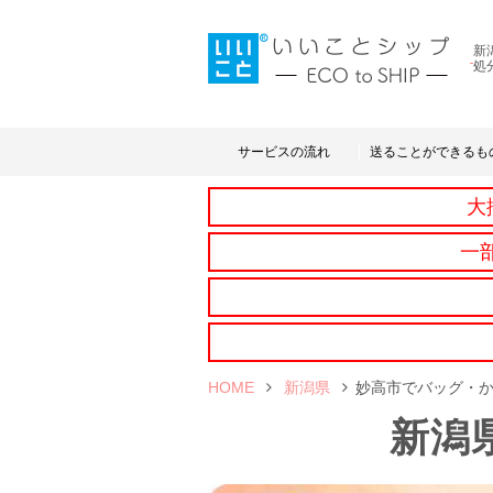
新
処
サービスの流れ
送ることができるも
大
一
HOME
新潟県
妙高市でバッグ・
新潟