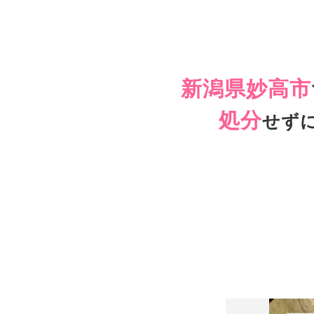
新潟県妙高市
処分
せず