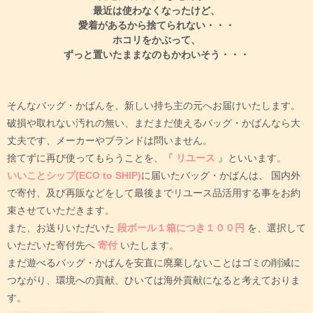
最近は使わなくなったけど、
愛着があるから捨てられない・・・
ホコリをかぶって、
ずっと置いたままなのもかわいそう・・・
そんなバッグ・かばんを、新しい持ち主の元へお届けいたします。
破損や取れない汚れの無い、まだまだ使えるバッグ・かばんなら大
丈夫です、メーカーやブランドは問いません。
捨てずに再び使ってもらうことを、『
リユース
』といいます。
いいことシップ(ECO to SHIP)
に届いたバッグ・かばんは、
国内外
で寄付、及び再販などをして最後までリユース品活用する事をお約
束させていただきます。
また、お送りいただいた
段ボール１箱につき１００円
を、選択して
いただいた寄付先へ
寄付
いたします。
まだ遊べるバッグ・かばんを安直に廃棄しないことはゴミの削減に
つながり、環境への貢献、ひいては海外貢献になると考えておりま
す。