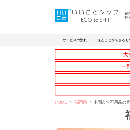
福
処
サービスの流れ
送ることができるも
大
一
HOME
福岡県
中間市で不用品の