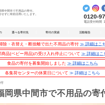
岡県中間市で不用品の寄付。
分せずに有効活用いたします。
0120-97
電話受付時間
の
選べる寄付先
寄付の実績
活動報告
掃除・衣替え・断捨離で出た不用品の寄付
≫ 詳細はこ
部商品(ベビー用品)の受け入れ停止について
≫ 詳細はこ
食品の寄付を募集開始しました
≫ 詳細はこちら
各集荷センターの休業日について
≫ 詳細はこちら
寄付
福岡県中間市で不用品の寄