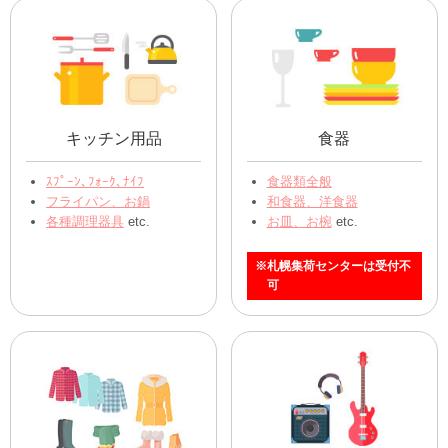
キッチン用品
食器
ｽﾌﾟｰﾝ､ﾌｫｰｸ､ﾅｲﾌ
食器類全般
フライパン、お鍋
和食器、洋食器
各種調理器具
etc.
お皿、お椀
etc.
※札幌集荷センターは受付不
可