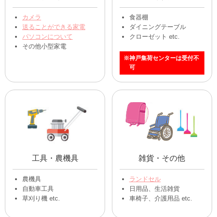
カメラ
食器棚
送ることができる家電
ダイニングテーブル
パソコンについて
クローゼット etc.
その他小型家電
※神戸集荷センターは受付不
可
工具・農機具
雑貨・その他
農機具
ランドセル
自動車工具
日用品、生活雑貨
草刈り機 etc.
車椅子、介護用品 etc.