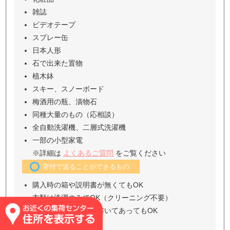
雑誌
ビデオテープ
スプレー缶
日本人形
石で出来た置物
植木鉢
スキー、スノーボード
梅酒用の瓶、漬物石
同種大量のもの（応相談）
全自動洗濯機、二層式洗濯機
一部の小型家電
※詳細は
よくあるご質問
をご覧ください
寄付で送ることができるもの
購入時の箱や説明書が無くてもOK
衣類は洗濯のみでOK（クリーニング不要）
衣類のタグに名前が書いてあってもOK
ノーブランド大歓迎