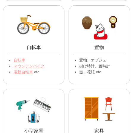
自転車
置物
自転車
置物、オブジェ
マウンテンバイク
掛け時計、置時計
電動自転車
etc.
壺、花瓶 etc.
小型家電
家具