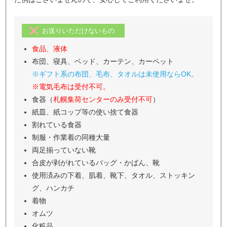
お送りいただけないもの
食品、液体
布団、寝具、ベッド、カーテン、カーペット
※ギフト系の布団、毛布、タオルは未使用ならOK。
※電気毛布は受付不可。
食器（
札幌集荷センターのみ受付不可
）
紙皿、紙コップ等の使い捨て食器
割れている食器
制服・作業着の同種大量
両足揃っていない靴
合皮が剥がれているバッグ・かばん、靴
使用済みの下着、肌着、靴下、タオル、ストッキン
グ、ハンカチ
着物
オムツ
化粧品