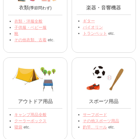
衣類
楽器・音響機器
(季節問わず)
ギター
衣類・洋服全般
バイオリン
子供服・ベビー服
トランペット
etc.
靴
その他衣類、古着
etc.
アウトドア用品
スポーツ用品
キャンプ用品全般
サーフボード
クーラーボックス
その他スポーツ用品
寝袋
etc.
釣竿、リール
etc.