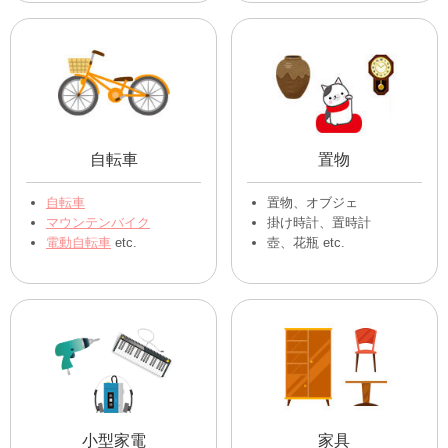
自転車
置物
自転車
置物、オブジェ
マウンテンバイク
掛け時計、置時計
電動自転車
etc.
壺、花瓶 etc.
小型家電
家具