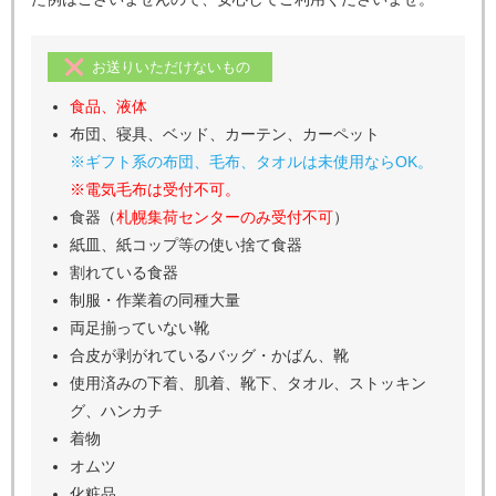
お送りいただけないもの
食品、液体
布団、寝具、ベッド、カーテン、カーペット
※ギフト系の布団、毛布、タオルは未使用ならOK。
※電気毛布は受付不可。
食器（
札幌集荷センターのみ受付不可
）
紙皿、紙コップ等の使い捨て食器
割れている食器
制服・作業着の同種大量
両足揃っていない靴
合皮が剥がれているバッグ・かばん、靴
使用済みの下着、肌着、靴下、タオル、ストッキン
グ、ハンカチ
着物
オムツ
化粧品