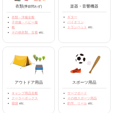
衣類
楽器・音響機器
(季節問わず)
ギター
衣類・洋服全般
バイオリン
子供服・ベビー服
トランペット
etc.
靴
その他衣類、古着
etc.
アウトドア用品
スポーツ用品
キャンプ用品全般
サーフボード
クーラーボックス
その他スポーツ用品
寝袋
etc.
釣竿、リール
etc.