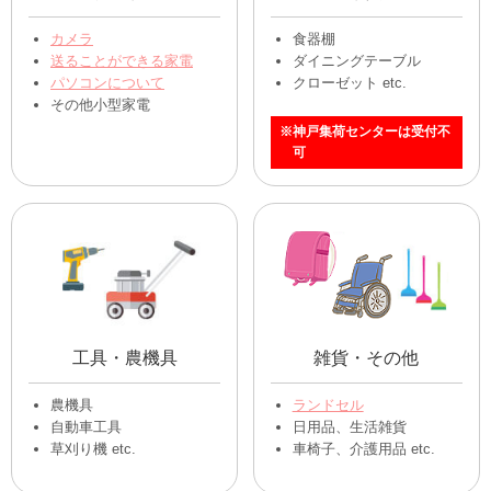
カメラ
食器棚
送ることができる家電
ダイニングテーブル
パソコンについて
クローゼット etc.
その他小型家電
※神戸集荷センターは受付不
可
工具・農機具
雑貨・その他
農機具
ランドセル
自動車工具
日用品、生活雑貨
草刈り機 etc.
車椅子、介護用品 etc.