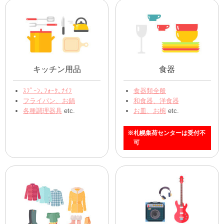
キッチン用品
食器
ｽﾌﾟｰﾝ､ﾌｫｰｸ､ﾅｲﾌ
食器類全般
フライパン、お鍋
和食器、洋食器
各種調理器具
etc.
お皿、お椀
etc.
※札幌集荷センターは受付不
可