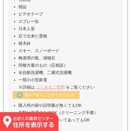
雑誌
ビデオテープ
スプレー缶
日本人形
石で出来た置物
植木鉢
スキー、スノーボード
梅酒用の瓶、漬物石
同種大量のもの（応相談）
全自動洗濯機、二層式洗濯機
一部の小型家電
※詳細は
よくあるご質問
をご覧ください
寄付で送ることができるもの
購入時の箱や説明書が無くてもOK
衣類は洗濯のみでOK（クリーニング不要）
衣類のタグに名前が書いてあってもOK
ノーブランド大歓迎