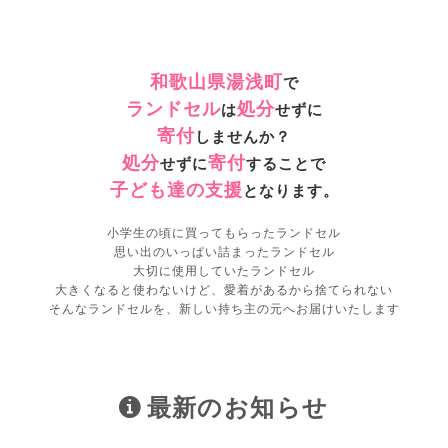
和歌山県湯浅町
で
ランドセル
処分
は
せずに
寄付
しませんか？
処分
寄付
せずに
することで
子ども達の支援
となります。
小学生の頃に買ってもらったランドセル
思い出のいっぱい詰まったランドセル
大切に使用していたランドセル
大きくなると使わないけど、愛着があるから捨てられない
そんなランドセルを、新しい持ち主の元へお届けいたします
最新のお知らせ