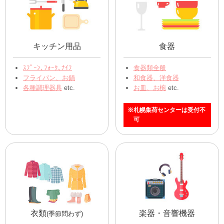
キッチン用品
食器
ｽﾌﾟｰﾝ､ﾌｫｰｸ､ﾅｲﾌ
食器類全般
フライパン、お鍋
和食器、洋食器
各種調理器具
etc.
お皿、お椀
etc.
※札幌集荷センターは受付不
可
衣類
楽器・音響機器
(季節問わず)