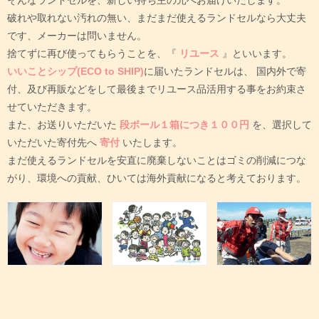
破れや取れない汚れの無い、まだまだ使えるランドセルなら大丈夫
です、メーカーは問いません。
捨てずに再び使ってもらうことを、『
リユース
』といいます。
いいことシップ(ECO to SHIP)
に届いたランドセルは、
国内外で寄
付、及び再販などをして最後までリユース品活用する事をお約束さ
せていただきます。
また、お送りいただいた
段ボール１箱につき１００円
を、選択して
いただいた寄付先へ
寄付
いたします。
まだ使えるランドセルを安直に廃棄しないことはゴミの削減につな
がり、環境への貢献、ひいては海外貢献になると考えております。