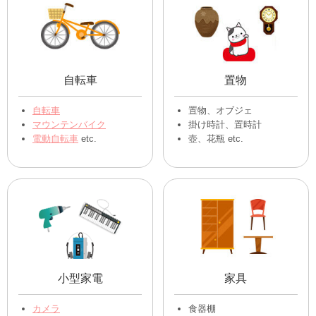
自転車
置物
自転車
置物、オブジェ
マウンテンバイク
掛け時計、置時計
電動自転車
etc.
壺、花瓶 etc.
小型家電
家具
カメラ
食器棚