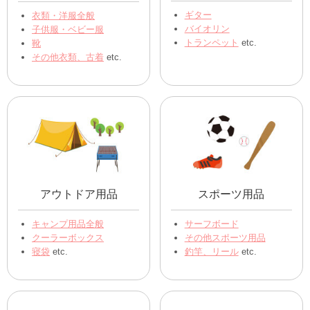
ギター
衣類・洋服全般
バイオリン
子供服・ベビー服
トランペット
etc.
靴
その他衣類、古着
etc.
アウトドア用品
スポーツ用品
キャンプ用品全般
サーフボード
クーラーボックス
その他スポーツ用品
寝袋
etc.
釣竿、リール
etc.