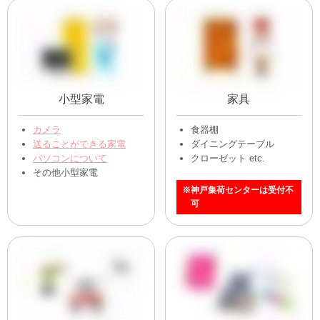
小型家電
家具
カメラ
食器棚
送ることができる家電
ダイニングテーブル
パソコンについて
クローゼット etc.
その他小型家電
※神戸集荷センターは受付不
可