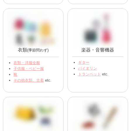
衣類
楽器・音響機器
(季節問わず)
ギター
衣類・洋服全般
バイオリン
子供服・ベビー服
トランペット
etc.
靴
その他衣類、古着
etc.