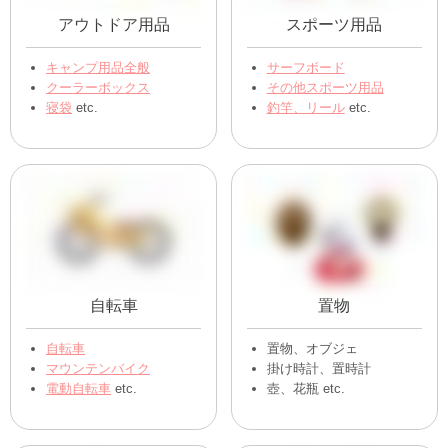
アウトドア用品
スポーツ用品
キャンプ用品全般
サーフボード
クーラーボックス
その他スポーツ用品
寝袋
etc.
釣竿、リール
etc.
自転車
置物
自転車
置物、オブジェ
マウンテンバイク
掛け時計、置時計
電動自転車
etc.
壺、花瓶 etc.