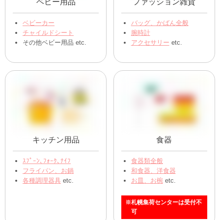
ベビー用品
ファッション雑貨
ベビーカー
バッグ、かばん全般
チャイルドシート
腕時計
その他ベビー用品 etc.
アクセサリー
etc.
キッチン用品
食器
ｽﾌﾟｰﾝ､ﾌｫｰｸ､ﾅｲﾌ
食器類全般
フライパン、お鍋
和食器、洋食器
各種調理器具
etc.
お皿、お椀
etc.
※札幌集荷センターは受付不
可