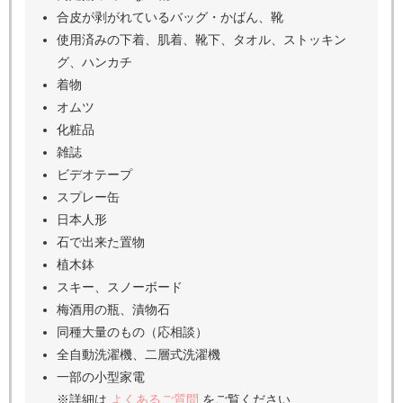
合皮が剥がれているバッグ・かばん、靴
使用済みの下着、肌着、靴下、タオル、ストッキン
グ、ハンカチ
着物
オムツ
化粧品
雑誌
ビデオテープ
スプレー缶
日本人形
石で出来た置物
植木鉢
スキー、スノーボード
梅酒用の瓶、漬物石
同種大量のもの（応相談）
全自動洗濯機、二層式洗濯機
一部の小型家電
※詳細は
よくあるご質問
をご覧ください