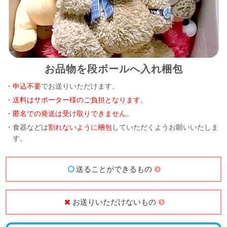
お品物を段ボールへ入れ梱包
・
申込不要
でお送りいただけます。
・
送料はサポーター様のご負担となります。
・
匿名での発送は受け取りできません。
・食器などは
割れないように梱包
していただくようお願いいたしま
す。
送ることができるもの
お送りいただけないもの