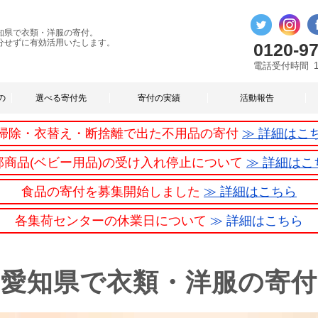
知県で衣類・洋服の寄付。
分せずに有効活用いたします。
0120-97
電話受付時間
の
選べる寄付先
寄付の実績
活動報告
掃除・衣替え・断捨離で出た不用品の寄付
≫ 詳細はこ
部商品(ベビー用品)の受け入れ停止について
≫ 詳細はこ
食品の寄付を募集開始しました
≫ 詳細はこちら
各集荷センターの休業日について
≫ 詳細はこちら
愛知県で衣類・洋服の寄付