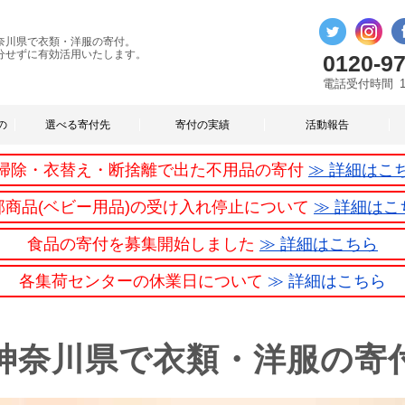
奈川県で衣類・洋服の寄付。
分せずに有効活用いたします。
0120-97
電話受付時間
の
選べる寄付先
寄付の実績
活動報告
掃除・衣替え・断捨離で出た不用品の寄付
≫ 詳細はこ
部商品(ベビー用品)の受け入れ停止について
≫ 詳細はこ
食品の寄付を募集開始しました
≫ 詳細はこちら
各集荷センターの休業日について
≫ 詳細はこちら
神奈川県で衣類・洋服の寄