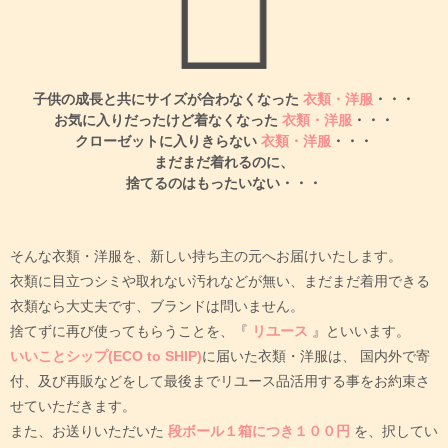
子供の成長と共にサイズが合わなくなった
衣類・洋服
・・・
お気に入りだったけど着なくなった
衣類・洋服
・・・
クローゼットに入りきらない
衣類・洋服
・・・
まだまだ着れるのに、
捨てるのはもったいない・・・
そんな衣類・洋服を、新しい持ち主の元へお届けいたします。
衣類に目立つシミや取れない汚れなどが無い、まだまだ着用できる
衣類なら大丈夫です、ブランドは問いません。
捨てずに再び使ってもらうことを、『
リユース
』といいます。
いいことシップ(ECO to SHIP)
に届いた衣類・洋服は、
国内外で寄
付、及び再販などをして最後までリユース品活用する事をお約束さ
せていただきます。
また、お送りいただいた
段ボール１箱につき１００円
を、択してい