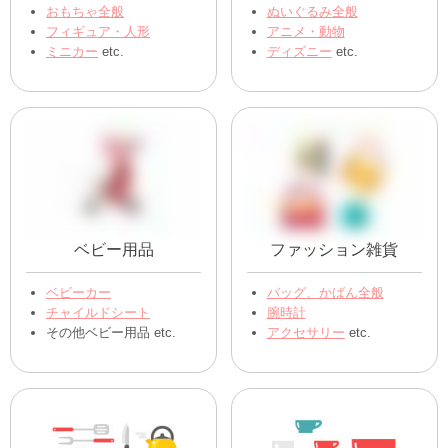
おもちゃ全般
ぬいぐるみ全般
フィギュア・人形
アニメ・動物
ミニカー
etc.
ディズニー
etc.
ベビー用品
ファッション雑貨
ベビーカー
バッグ、かばん全般
チャイルドシート
腕時計
その他ベビー用品 etc.
アクセサリー
etc.