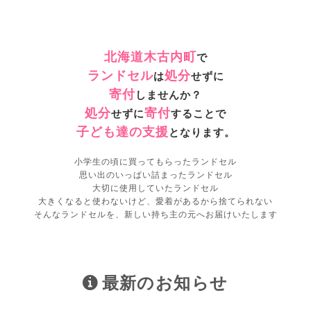
北海道木古内町
で
ランドセル
処分
は
せずに
寄付
しませんか？
処分
寄付
せずに
することで
子ども達の支援
となります。
小学生の頃に買ってもらったランドセル
思い出のいっぱい詰まったランドセル
大切に使用していたランドセル
大きくなると使わないけど、愛着があるから捨てられない
そんなランドセルを、新しい持ち主の元へお届けいたします
最新のお知らせ