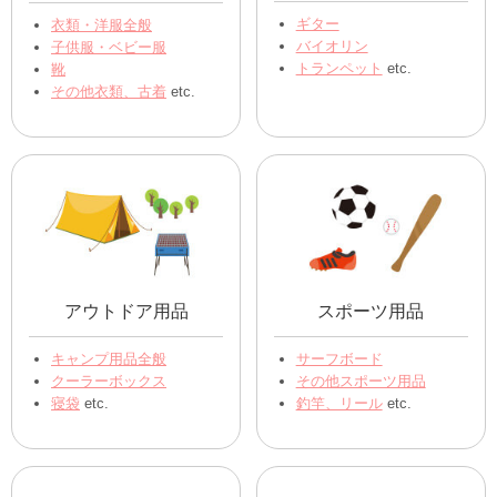
ギター
衣類・洋服全般
バイオリン
子供服・ベビー服
トランペット
etc.
靴
その他衣類、古着
etc.
アウトドア用品
スポーツ用品
キャンプ用品全般
サーフボード
クーラーボックス
その他スポーツ用品
寝袋
etc.
釣竿、リール
etc.