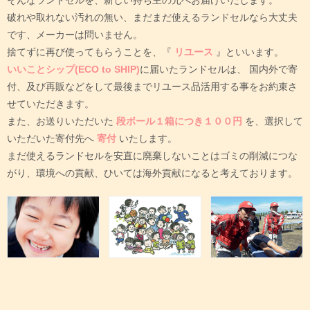
破れや取れない汚れの無い、まだまだ使えるランドセルなら大丈夫
です、メーカーは問いません。
捨てずに再び使ってもらうことを、『
リユース
』といいます。
いいことシップ(ECO to SHIP)
に届いたランドセルは、
国内外で寄
付、及び再販などをして最後までリユース品活用する事をお約束さ
せていただきます。
また、お送りいただいた
段ボール１箱につき１００円
を、選択して
いただいた寄付先へ
寄付
いたします。
まだ使えるランドセルを安直に廃棄しないことはゴミの削減につな
がり、環境への貢献、ひいては海外貢献になると考えております。