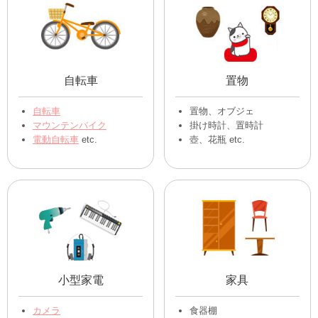
自転車
置物
自転車
置物、オブジェ
マウンテンバイク
掛け時計、置時計
電動自転車
etc.
壺、花瓶 etc.
小型家電
家具
カメラ
食器棚