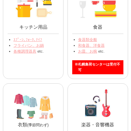
キッチン用品
食器
ｽﾌﾟｰﾝ､ﾌｫｰｸ､ﾅｲﾌ
食器類全般
フライパン、お鍋
和食器、洋食器
各種調理器具
etc.
お皿、お椀
etc.
※札幌集荷センターは受付不
可
衣類
楽器・音響機器
(季節問わず)