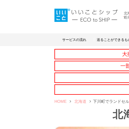
北
処
サービスの流れ
送ることができるも
大
一
HOME
北海道
下川町でランドセ
北