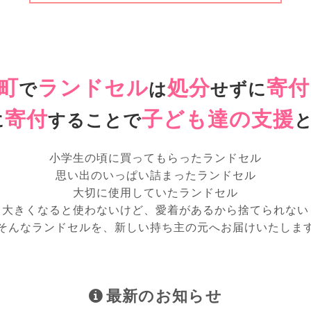
町
ランドセル
処分
寄付
で
は
せずに
寄付
子ども達の支援
に
することで
小学生の頃に買ってもらったランドセル
思い出のいっぱい詰まったランドセル
大切に使用していたランドセル
大きくなると使わないけど、愛着があるから捨てられない
そんなランドセルを、新しい持ち主の元へお届けいたしま
最新のお知らせ