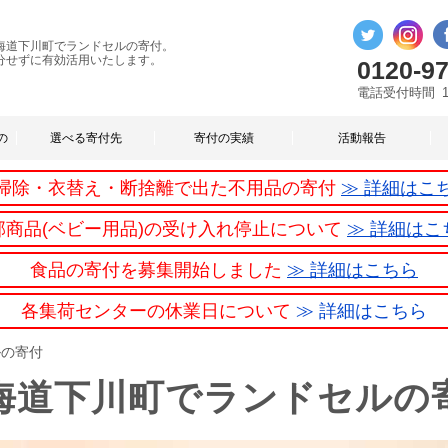
海道下川町でランドセルの寄付。
分せずに有効活用いたします。
0120-97
電話受付時間
の
選べる寄付先
寄付の実績
活動報告
掃除・衣替え・断捨離で出た不用品の寄付
≫ 詳細はこ
部商品(ベビー用品)の受け入れ停止について
≫ 詳細はこ
食品の寄付を募集開始しました
≫ 詳細はこちら
各集荷センターの休業日について
≫ 詳細はこちら
ルの寄付
海道下川町でランドセルの