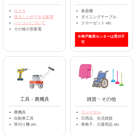
カメラ
食器棚
送ることができる家電
ダイニングテーブル
パソコンについて
クローゼット etc.
その他小型家電
※神戸集荷センターは受付不
可
工具・農機具
雑貨・その他
農機具
ランドセル
自動車工具
日用品、生活雑貨
草刈り機 etc.
車椅子、介護用品 etc.