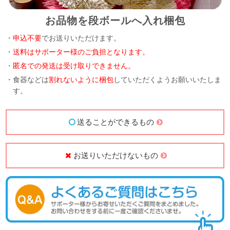
お品物を段ボールへ入れ梱包
・
申込不要
でお送りいただけます。
・
送料はサポーター様のご負担となります。
・
匿名での発送は受け取りできません。
・食器などは
割れないように梱包
していただくようお願いいたしま
す。
送ることができるもの
お送りいただけないもの