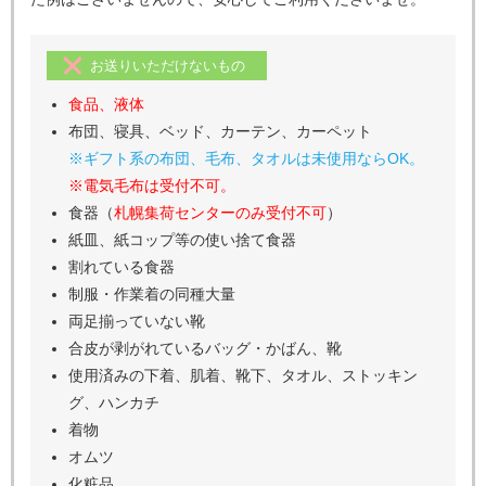
お送りいただけないもの
食品、液体
布団、寝具、ベッド、カーテン、カーペット
※ギフト系の布団、毛布、タオルは未使用ならOK。
※電気毛布は受付不可。
食器（
札幌集荷センターのみ受付不可
）
紙皿、紙コップ等の使い捨て食器
割れている食器
制服・作業着の同種大量
両足揃っていない靴
合皮が剥がれているバッグ・かばん、靴
使用済みの下着、肌着、靴下、タオル、ストッキン
グ、ハンカチ
着物
オムツ
化粧品