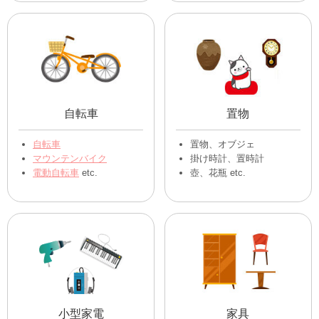
自転車
置物
自転車
置物、オブジェ
マウンテンバイク
掛け時計、置時計
電動自転車
etc.
壺、花瓶 etc.
小型家電
家具