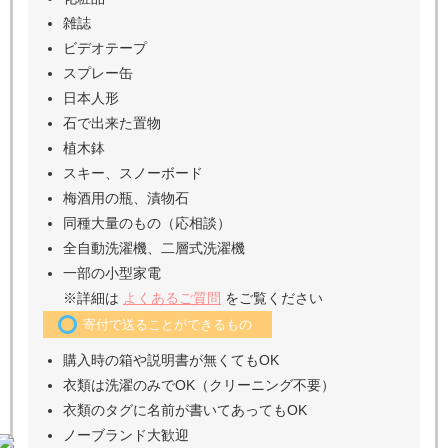
雑誌
ビデオテープ
スプレー缶
日本人形
石で出来た置物
植木鉢
スキー、スノーボード
梅酒用の瓶、漬物石
同種大量のもの（応相談）
全自動洗濯機、二層式洗濯機
一部の小型家電
※詳細は
よくあるご質問
をご覧ください
寄付で送ることができるもの
購入時の箱や説明書が無くてもOK
衣類は洗濯のみでOK（クリーニング不要）
衣類のタグに名前が書いてあってもOK
ノーブランド大歓迎