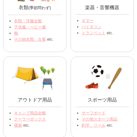
衣類
楽器・音響機器
(季節問わず)
ギター
衣類・洋服全般
バイオリン
子供服・ベビー服
トランペット
etc.
靴
その他衣類、古着
etc.
アウトドア用品
スポーツ用品
キャンプ用品全般
サーフボード
クーラーボックス
その他スポーツ用品
寝袋
etc.
釣竿、リール
etc.