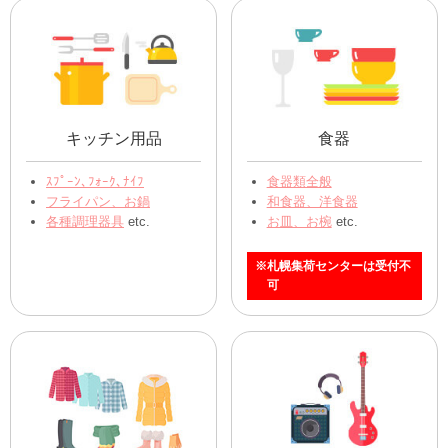
キッチン用品
食器
ｽﾌﾟｰﾝ､ﾌｫｰｸ､ﾅｲﾌ
食器類全般
フライパン、お鍋
和食器、洋食器
各種調理器具
etc.
お皿、お椀
etc.
※札幌集荷センターは受付不
可