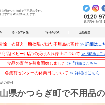
歌山県かつらぎ町で不用品の寄付。
分せずに有効活用いたします。
0120-97
電話受付時間
の
選べる寄付先
寄付の実績
活動報告
掃除・衣替え・断捨離で出た不用品の寄付
≫ 詳細はこ
部商品(ベビー用品)の受け入れ停止について
≫ 詳細はこ
食品の寄付を募集開始しました
≫ 詳細はこちら
各集荷センターの休業日について
≫ 詳細はこちら
用品の寄付
山県かつらぎ町で不用品