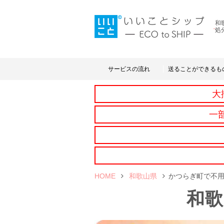
和
処
サービスの流れ
送ることができるも
大
一
HOME
和歌山県
かつらぎ町で不
和歌