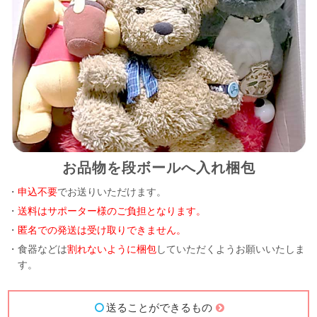
お品物を段ボールへ入れ梱包
・
申込不要
でお送りいただけます。
・
送料はサポーター様のご負担となります。
・
匿名での発送は受け取りできません。
・食器などは
割れないように梱包
していただくようお願いいたしま
す。
送ることができるもの