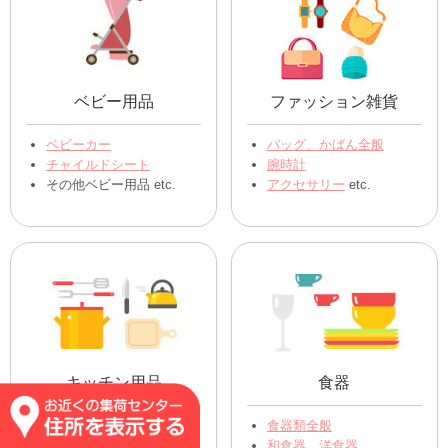
ベビー用品
ファッション雑貨
ベビーカー
バッグ、かばん全般
チャイルドシート
腕時計
その他ベビー用品 etc.
アクセサリー
etc.
キッチン用品
食器
ｽﾌﾟｰﾝ､ﾌｫｰｸ､ﾅｲﾌ
食器類全般
フライパン、お鍋
和食器、洋食器