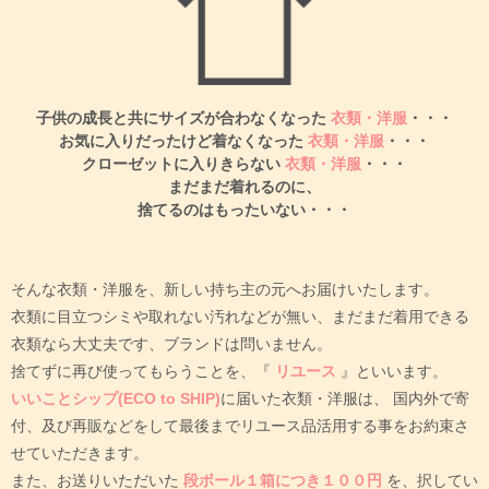
子供の成長と共にサイズが合わなくなった
衣類・洋服
・・・
お気に入りだったけど着なくなった
衣類・洋服
・・・
クローゼットに入りきらない
衣類・洋服
・・・
まだまだ着れるのに、
捨てるのはもったいない・・・
そんな衣類・洋服を、新しい持ち主の元へお届けいたします。
衣類に目立つシミや取れない汚れなどが無い、まだまだ着用できる
衣類なら大丈夫です、ブランドは問いません。
捨てずに再び使ってもらうことを、『
リユース
』といいます。
いいことシップ(ECO to SHIP)
に届いた衣類・洋服は、
国内外で寄
付、及び再販などをして最後までリユース品活用する事をお約束さ
せていただきます。
また、お送りいただいた
段ボール１箱につき１００円
を、択してい