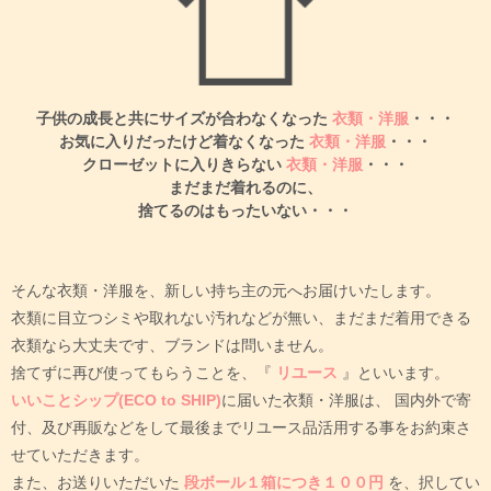
子供の成長と共にサイズが合わなくなった
衣類・洋服
・・・
お気に入りだったけど着なくなった
衣類・洋服
・・・
クローゼットに入りきらない
衣類・洋服
・・・
まだまだ着れるのに、
捨てるのはもったいない・・・
そんな衣類・洋服を、新しい持ち主の元へお届けいたします。
衣類に目立つシミや取れない汚れなどが無い、まだまだ着用できる
衣類なら大丈夫です、ブランドは問いません。
捨てずに再び使ってもらうことを、『
リユース
』といいます。
いいことシップ(ECO to SHIP)
に届いた衣類・洋服は、
国内外で寄
付、及び再販などをして最後までリユース品活用する事をお約束さ
せていただきます。
また、お送りいただいた
段ボール１箱につき１００円
を、択してい