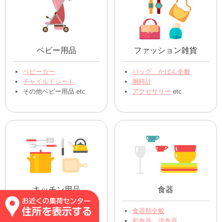
ベビー用品
ファッション雑貨
ベビーカー
バッグ、かばん全般
チャイルドシート
腕時計
その他ベビー用品 etc.
アクセサリー
etc.
キッチン用品
食器
ｽﾌﾟｰﾝ､ﾌｫｰｸ､ﾅｲﾌ
食器類全般
フライパン、お鍋
和食器、洋食器