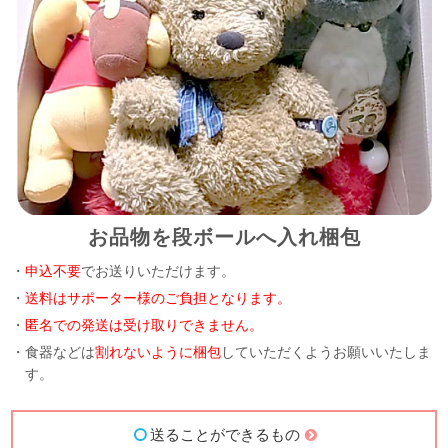
お品物を段ボールへ入れ梱包
・
申込不要
でお送りいただけます。
・
送料はサポーター様のご負担となります。
・
匿名での発送は受け取りできません。
・食器などは
割れないように梱包
していただくようお願いいたしま
す。
送ることができるもの