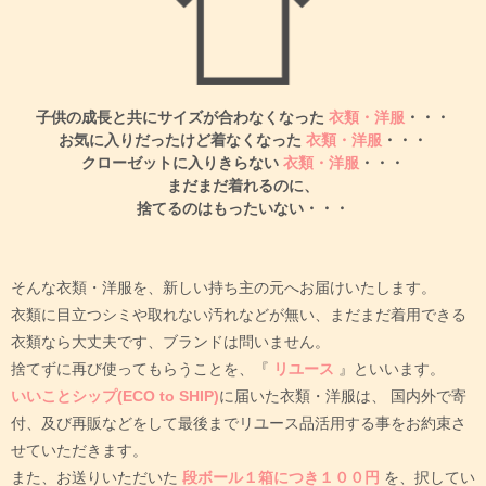
子供の成長と共にサイズが合わなくなった
衣類・洋服
・・・
お気に入りだったけど着なくなった
衣類・洋服
・・・
クローゼットに入りきらない
衣類・洋服
・・・
まだまだ着れるのに、
捨てるのはもったいない・・・
そんな衣類・洋服を、新しい持ち主の元へお届けいたします。
衣類に目立つシミや取れない汚れなどが無い、まだまだ着用できる
衣類なら大丈夫です、ブランドは問いません。
捨てずに再び使ってもらうことを、『
リユース
』といいます。
いいことシップ(ECO to SHIP)
に届いた衣類・洋服は、
国内外で寄
付、及び再販などをして最後までリユース品活用する事をお約束さ
せていただきます。
また、お送りいただいた
段ボール１箱につき１００円
を、択してい