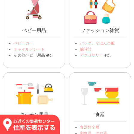
ベビー用品
ファッション雑貨
ベビーカー
バッグ、かばん全般
チャイルドシート
腕時計
その他ベビー用品 etc.
アクセサリー
etc.
キッチン用品
食器
ｽﾌﾟｰﾝ､ﾌｫｰｸ､ﾅｲﾌ
食器類全般
フライパン、お鍋
和食器、洋食器