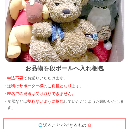
お品物を段ボールへ入れ梱包
・
申込不要
でお送りいただけます。
・
送料はサポーター様のご負担となります。
・
匿名での発送は受け取りできません。
・食器などは
割れないように梱包
していただくようお願いいたしま
す。
送ることができるもの