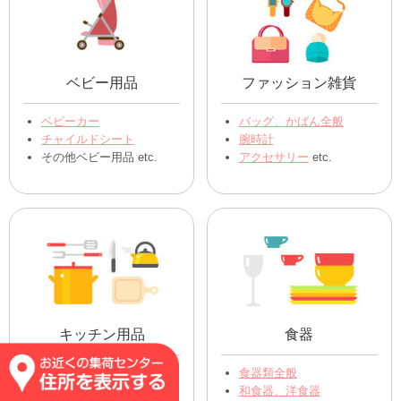
ベビー用品
ファッション雑貨
ベビーカー
バッグ、かばん全般
チャイルドシート
腕時計
その他ベビー用品 etc.
アクセサリー
etc.
キッチン用品
食器
ｽﾌﾟｰﾝ､ﾌｫｰｸ､ﾅｲﾌ
食器類全般
フライパン、お鍋
和食器、洋食器