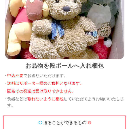
お品物を段ボールへ入れ梱包
・
申込不要
でお送りいただけます。
・
送料はサポーター様のご負担となります。
・
匿名での発送は受け取りできません。
・食器などは
割れないように梱包
していただくようお願いいたしま
す。
送ることができるもの