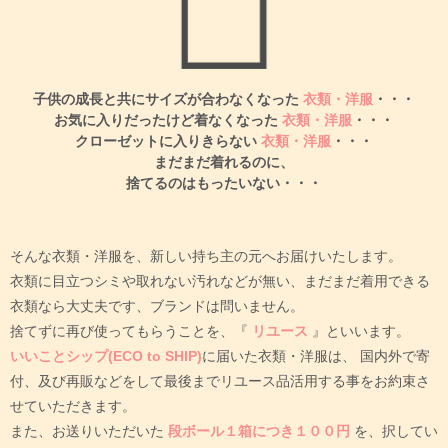
子供の成長と共にサイズが合わなくなった
衣類・洋服
・・・
お気に入りだったけど着なくなった
衣類・洋服
・・・
クローゼットに入りきらない
衣類・洋服
・・・
まだまだ着れるのに、
捨てるのはもったいない・・・
そんな衣類・洋服を、新しい持ち主の元へお届けいたします。
衣類に目立つシミや取れない汚れなどが無い、まだまだ着用できる
衣類なら大丈夫です、ブランドは問いません。
捨てずに再び使ってもらうことを、『
リユース
』といいます。
いいことシップ(ECO to SHIP)
に届いた衣類・洋服は、
国内外で寄
付、及び再販などをして最後までリユース品活用する事をお約束さ
せていただきます。
また、お送りいただいた
段ボール１箱につき１００円
を、択してい