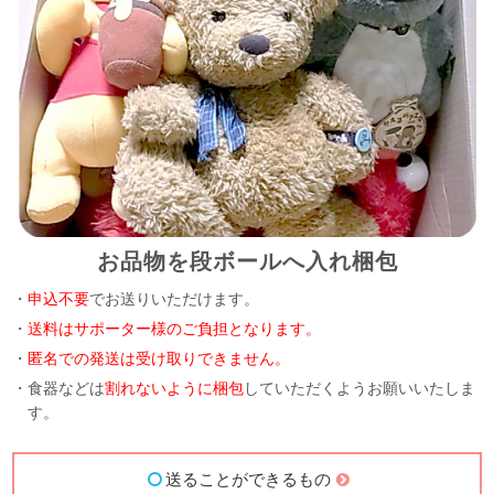
お品物を段ボールへ入れ梱包
・
申込不要
でお送りいただけます。
・
送料はサポーター様のご負担となります。
・
匿名での発送は受け取りできません。
・食器などは
割れないように梱包
していただくようお願いいたしま
す。
送ることができるもの