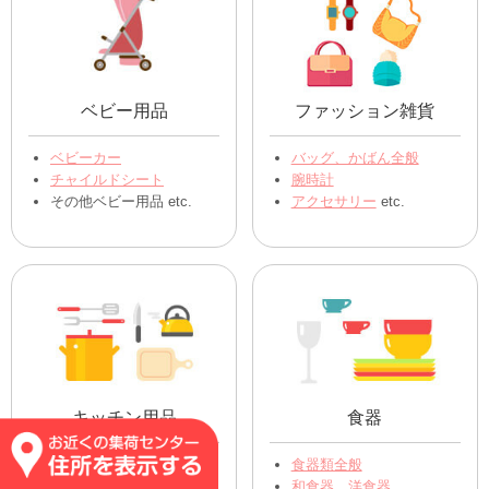
ベビー用品
ファッション雑貨
ベビーカー
バッグ、かばん全般
チャイルドシート
腕時計
その他ベビー用品 etc.
アクセサリー
etc.
キッチン用品
食器
ｽﾌﾟｰﾝ､ﾌｫｰｸ､ﾅｲﾌ
食器類全般
フライパン、お鍋
和食器、洋食器