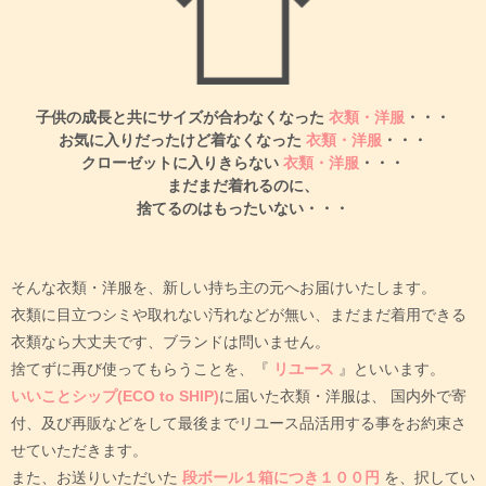
子供の成長と共にサイズが合わなくなった
衣類・洋服
・・・
お気に入りだったけど着なくなった
衣類・洋服
・・・
クローゼットに入りきらない
衣類・洋服
・・・
まだまだ着れるのに、
捨てるのはもったいない・・・
そんな衣類・洋服を、新しい持ち主の元へお届けいたします。
衣類に目立つシミや取れない汚れなどが無い、まだまだ着用できる
衣類なら大丈夫です、ブランドは問いません。
捨てずに再び使ってもらうことを、『
リユース
』といいます。
いいことシップ(ECO to SHIP)
に届いた衣類・洋服は、
国内外で寄
付、及び再販などをして最後までリユース品活用する事をお約束さ
せていただきます。
また、お送りいただいた
段ボール１箱につき１００円
を、択してい