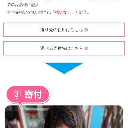
・お送りする品物の「
品目名
」及びご希望の「
寄付先
」を送り状伝
票の品名欄に記入。
・寄付先指定が無い場合は「
指定なし
」と記入。
送り先の住所はこちら
選べる寄付先はこちら