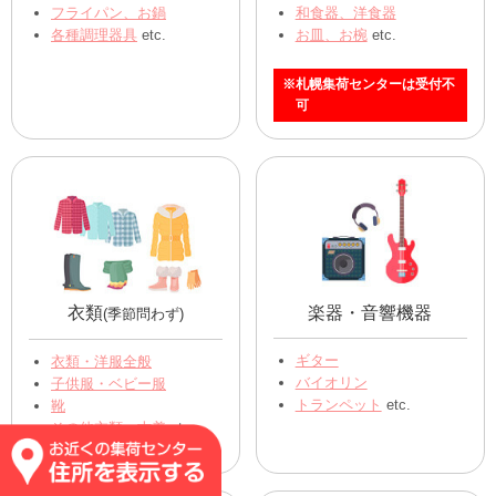
ベビー用品
ファッション雑貨
ベビーカー
バッグ、かばん全般
チャイルドシート
腕時計
その他ベビー用品 etc.
アクセサリー
etc.
キッチン用品
食器
ｽﾌﾟｰﾝ､ﾌｫｰｸ､ﾅｲﾌ
食器類全般
フライパン、お鍋
和食器、洋食器